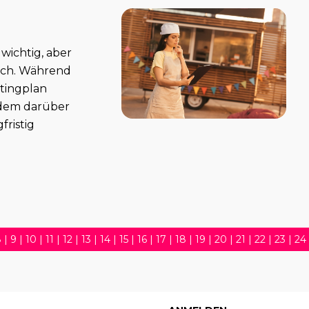
wichtig, aber
Pech. Während
tingplan
tzdem darüber
ristig
8
|
9
|
10
|
11
|
12
|
13
|
14
|
15
|
16
|
17
|
18
|
19
|
20
|
21
|
22
|
23
|
24
5
|
36
|
37
|
38
|
39
|
40
|
41
|
42
|
43
|
44
|
45
|
46
|
47
|
48
|
49
|
61
|
62
|
63
|
64
|
65
|
66
|
67
|
68
|
69
|
70
|
71
|
72
|
73
|
74
|
75
|