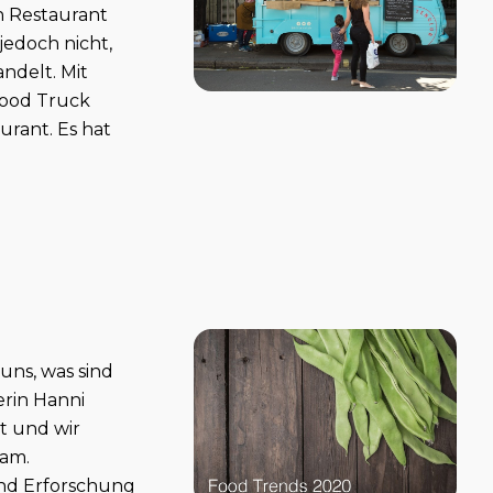
n Restaurant
jedoch nicht,
ndelt. Mit
Food Truck
aurant. Es hat
uns, was sind
erin Hanni
t und wir
kam.
und Erforschung