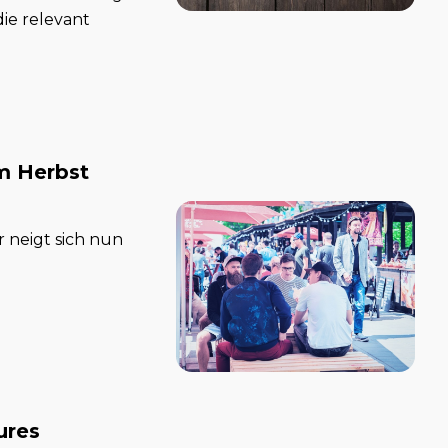
ie relevant
im Herbst
 neigt sich nun
ures