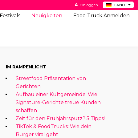
Einloggen
LAND
BE
Festivals
Neuigkeiten
Food Truck Anmelden
ES
NL
US
IM RAMPENLICHT
Streetfood Präsentation von
Gerichten
Aufbau einer Kultgemeinde: Wie
Signature-Gerichte treue Kunden
schaffen
Zeit für den Frühjahrsputz? 5 Tipps!
TikTok & FoodTrucks: Wie dein
Burger viral geht