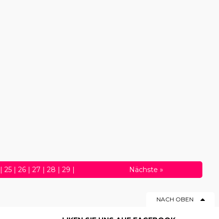
|
25
|
26
|
27
|
28
|
29
|
Nächste
»
50
|
51
|
52
|
53
|
54
|
55
|
NACH OBEN
76
|
77
|
78
|
79
|
80
|