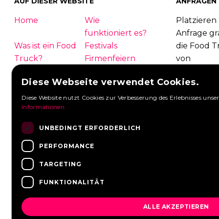
81
|
82
|
AUF DIESER WEBSITE
ANFRAGEN
Home
Wie
Platzieren 
funktioniert es?
Anfrage gra
Was ist ein Food
Festivals
die Food T
Truck?
Firmenfeiern
von
Hochzeit
Kontakt
Foodtruck
Diese Webseite verwendet Cookies.
Einloggen
Übersicht
antworten
FAQ
Partner
Diese Website nutzt Cookies zur Verbesserung des Erlebnisses unser
Anfragen 
Informationen
Neuigkeiten
Stellenangebote
Eine Anfra
UNBEDINGT ERFORDERLICH
PERFORMANCE
TARGETING
FUNKTIONALITÄT
ALLE AKZEPTIEREN