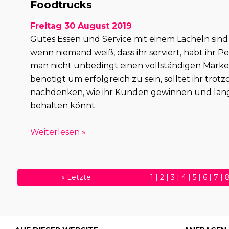
Foodtrucks
Freitag 30 August 2019
Gutes Essen und Service mit einem Lächeln sind 
wenn niemand weiß, dass ihr serviert, habt ihr 
man nicht unbedingt einen vollständigen Marke
benötigt um erfolgreich zu sein, solltet ihr tro
nachdenken, wie ihr Kunden gewinnen und langf
behalten könnt.
Weiterlesen »
«
Letzte
1
|
2
|
3
|
4
|
5
|
6
|
7
|
30
|
31
|
32
|
33
|
34
|
3
56
|
57
|
58
|
59
|
60
|