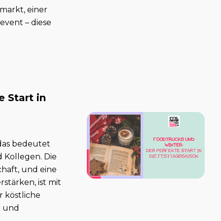
arkt, einer
event – diese
 Start in
das bedeutet
 Kollegen. Die
aft, und eine
stärken, ist mit
 köstliche
t und