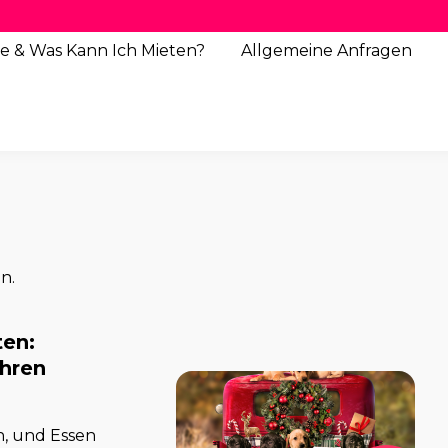
e & Was Kann Ich Mieten?
Allgemeine
Anfragen
n.
ten:
ühren
en, und Essen