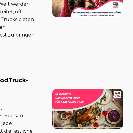
n Welt werden
eitet, oft
dTrucks bieten
len
st zu bringen.
oodTruck-
t,
 Speisen.
 jede
 die festliche