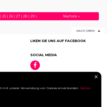
|
25
|
26
|
27
|
28
|
29
|
Nächste
»
50
|
51
|
52
|
53
|
54
|
55
|
NACH OBEN
76
|
77
|
78
|
79
|
80
|
|
98
|
99
LIKEN SIE UNS AUF FACEBOOK
SOCIAL MEDIA
×
 sich mit unserer Verwendung von Cookies einverstanden.
Weitere
»