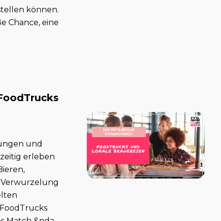
tellen können.
ße Chance, eine
 FoodTrucks
ltungen und
eitig erleben
ieren,
r Verwurzelung
elten
! FoodTrucks
s Match &nda...