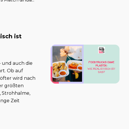
isch ist
– und auch die
rt. Ob auf
öfter wird nach
er größten
, Strohhalme,
nge Zeit