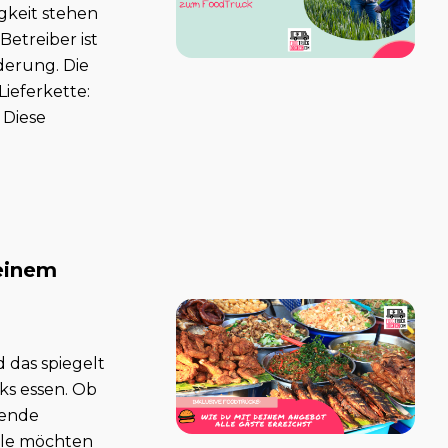
gkeit stehen
etreiber ist
derung. Die
ieferkette:
 Diese
Deinem
d das spiegelt
ks essen. Ob
sende
Alle möchten