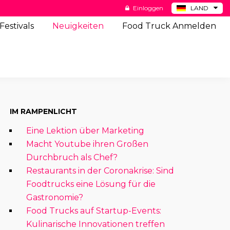
Einloggen
LAND
BE
Festivals
Neuigkeiten
Food Truck Anmelden
ES
NL
US
IM RAMPENLICHT
Eine Lektion über Marketing
Macht Youtube ihren Großen
Durchbruch als Chef?
Restaurants in der Coronakrise: Sind
Foodtrucks eine Lösung für die
Gastronomie?
Food Trucks auf Startup-Events:
Kulinarische Innovationen treffen