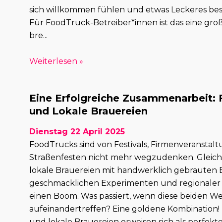
sich willkommen fühlen und etwas Leckeres bes
Für FoodTruck-Betreiber*innen ist das eine gro
bre...
Weiterlesen »
Eine Erfolgreiche Zusammenarbeit:
und Lokale Brauereien
Dienstag 22 April 2025
FoodTrucks sind von Festivals, Firmenveransta
Straßenfesten nicht mehr wegzudenken. Gleichz
lokale Brauereien mit handwerklich gebrauten B
geschmacklichen Experimenten und regionale
einen Boom. Was passiert, wenn diese beiden W
aufeinandertreffen? Eine goldene Kombination
und lokale Brauereien erweisen sich als perfekte