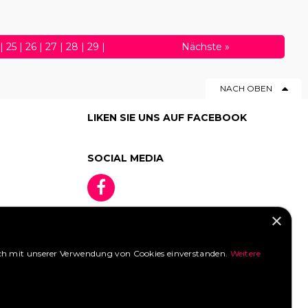
|
25
|
26
|
27
|
28
|
29
|
Nächste
»
50
|
51
|
52
|
53
|
54
|
55
|
NACH OBEN
76
|
77
|
78
|
79
|
80
|
|
98
|
99
LIKEN SIE UNS AUF FACEBOOK
SOCIAL MEDIA
×
 sich mit unserer Verwendung von Cookies einverstanden.
Weitere
»