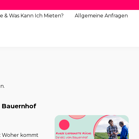
e & Was Kann Ich Mieten?
Allgemeine
Anfragen
n.
m Bauernhof
r: Woher kommt