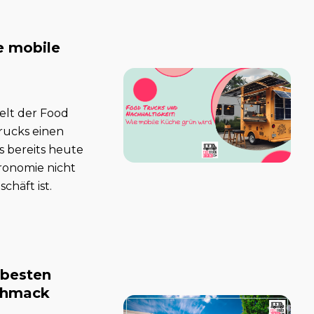
e mobile
Welt der Food
Trucks einen
s bereits heute
ronomie nicht
chäft ist.
 besten
schmack