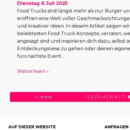
Dienstag 8 Juli 2025
Food Trucks sind längst mehr als nur Burger u
eröffnen eine Welt voller Geschmacksrichtung
und kreativer Ideen. In diesem Artikel zeigen wir 
beliebtesten Food Truck Konzepte, verraten, w
angesagt sind und inspirieren dich dazu, selbst a
Entdeckungsreise zu gehen oder deinen eigen
fürs nächste Event...
Weiterlesen »
«
Letzte
1
|
2
|
3
|
4
|
5
|
6
|
7
|
30
|
31
|
32
|
33
|
34
|
3
56
|
57
|
58
|
59
|
60
|
81
|
82
|
AUF DIESER WEBSITE
ANFRAGEN