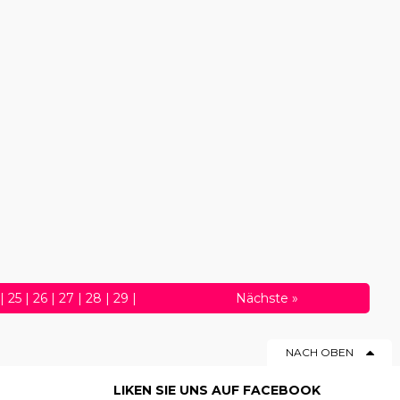
|
25
|
26
|
27
|
28
|
29
|
Nächste
»
50
|
51
|
52
|
53
|
54
|
55
|
NACH OBEN
76
|
77
|
78
|
79
|
80
|
|
98
|
99
LIKEN SIE UNS AUF FACEBOOK