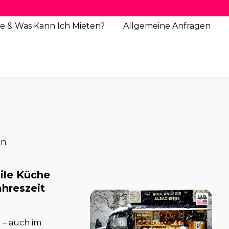
e & Was Kann Ich Mieten?
Allgemeine
Anfragen
n.
ile Küche
ahreszeit
 – auch im