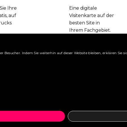
Sie Ihre
Eine digitale
tis, auf
Visitenkarte auf der
rucks
besten Site in
Ihrem Fachgebiet.
Booking.com
Melden Sie sich
 können.
jetzt an und
nutzen Sie die
er Besucher. Indem Sie weiterhin auf dieser Website bleiben, erklären Sie
ansehen »
vielen Vorteile.
ge platzieren »
Richten Sie ein Konto ein 
Was sind die Vorteile? »