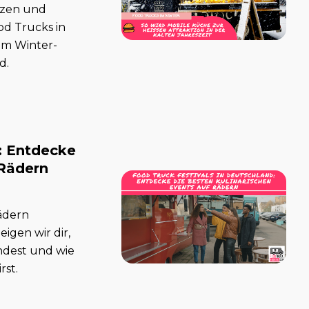
erzen und
d Trucks in
um Winter-
d.
: Entdecke
 Rädern
Rädern
igen wir dir,
ndest und wie
rst.