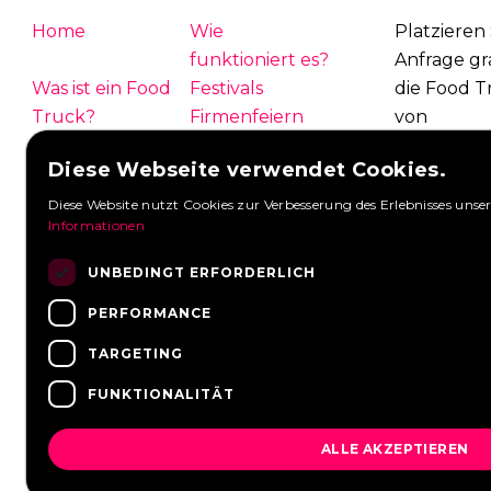
Home
Wie
Platzieren 
funktioniert es?
Anfrage gra
Was ist ein Food
Festivals
die Food T
Truck?
Firmenfeiern
von
Hochzeit
Kontakt
Foodtruck
Diese Webseite verwendet Cookies.
Einloggen
Übersicht
antworten
FAQ
Partner
Diese Website nutzt Cookies zur Verbesserung des Erlebnisses unser
Anfragen 
Informationen
Neuigkeiten
Stellenangebote
Eine Anfra
UNBEDINGT ERFORDERLICH
PERFORMANCE
TARGETING
FUNKTIONALITÄT
ALLE AKZEPTIEREN