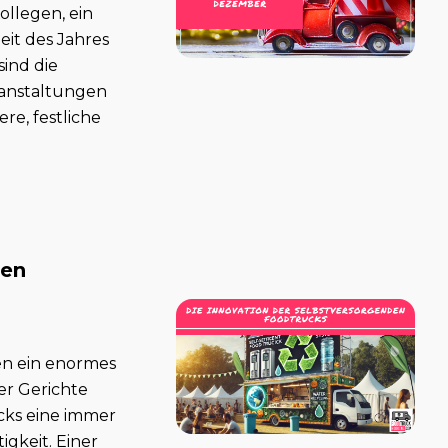
llegen, ein
Zeit des Jahres
sind die
ranstaltungen
re, festliche
den
en ein enormes
r Gerichte
ucks eine immer
igkeit. Einer