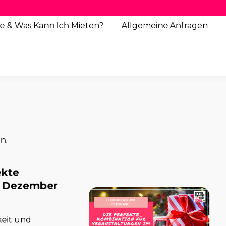
e & Was Kann Ich Mieten?
Allgemeine
Anfragen
n.
ekte
m Dezember
keit und