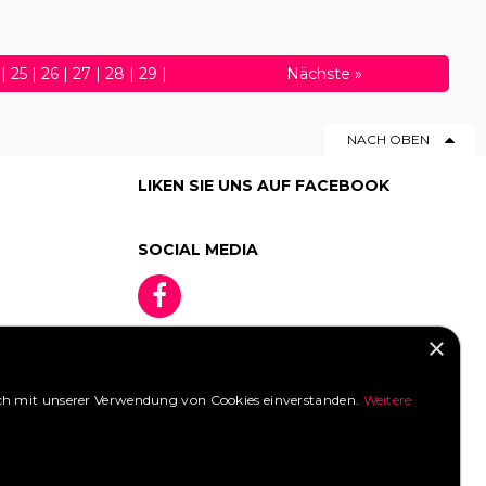
|
25
|
26
|
27
|
28
|
29
|
Nächste
»
50
|
51
|
52
|
53
|
54
|
55
|
NACH OBEN
76
|
77
|
78
|
79
|
80
|
|
98
|
99
LIKEN SIE UNS AUF FACEBOOK
SOCIAL MEDIA
×
 sich mit unserer Verwendung von Cookies einverstanden.
Weitere
»