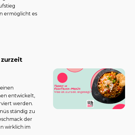
ufstieg
n ermöglicht es
zurzeit
 einen
hen entwickelt,
rviert werden.
enüs ständig zu
Geschmack der
 wirklich im