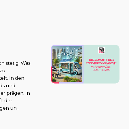
h stetig. Was
 zu
elt. In den
ds und
er prägen. In
ft der
en un...