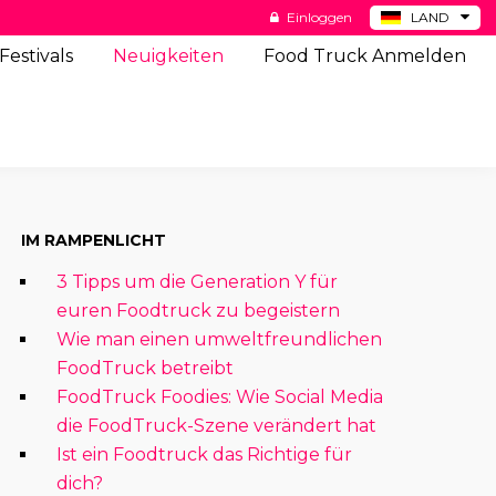
Einloggen
LAND
BE
Festivals
Neuigkeiten
Food Truck Anmelden
ES
NL
US
IM RAMPENLICHT
3 Tipps um die Generation Y für
euren Foodtruck zu begeistern
Wie man einen umweltfreundlichen
FoodTruck betreibt
FoodTruck Foodies: Wie Social Media
die FoodTruck-Szene verändert hat
Ist ein Foodtruck das Richtige für
dich?