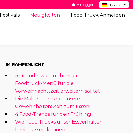
Einloggen
LAND
BE
Festivals
Neuigkeiten
Food Truck Anmelden
ES
NL
US
IM RAMPENLICHT
3 Gründe, warum ihr euer
Foodtruck-Menü für die
Vorweihnachtszeit erweitern solltet
Die Mahlzeiten und unsere
Gewohnheiten: Zeit zum Essen!
4 Food-Trends für den Frühling
Wie Food Trucks unser Essverhalten
beeinflussen können