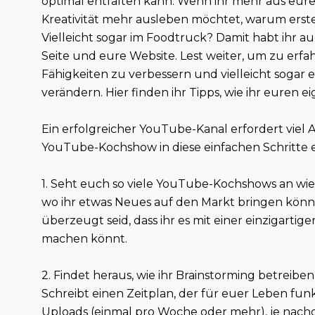
optimal entfalten kann. Wenn ihr mehr aus eur
Kreativität mehr ausleben möchtet, warum erst
Vielleicht sogar im Foodtruck? Damit habt ihr a
Seite und eure Website. Lest weiter, um zu erf
Fähigkeiten zu verbessern und vielleicht soga
verändern. Hier finden ihr Tipps, wie ihr eure
Ein erfolgreicher YouTube-Kanal erfordert viel Ar
YouTube-Kochshow in diese einfachen Schritte e
1. Seht euch so viele YouTube-Kochshows an wie
wo ihr etwas Neues auf den Markt bringen könn
überzeugt seid, dass ihr es mit einer einzigarti
machen könnt.
2. Findet heraus, wie ihr Brainstorming betreibe
Schreibt einen Zeitplan, der für euer Leben fu
Uploads (einmal pro Woche oder mehr), je nachde