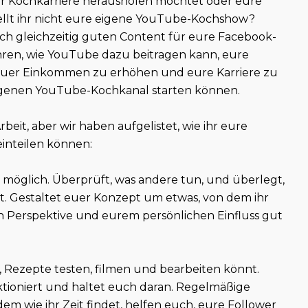
er Kochkarriere herausholen möchtet oder eure
ellt ihr nicht eure eigene YouTube-Kochshow?
uch gleichzeitig guten Content für eure Facebook-
ahren, wie YouTube dazu beitragen kann, eure
r euer Einkommen zu erhöhen und eure Karriere zu
n eigenen YouTube-Kochkanal starten können.
beit, aber wir haben aufgelistet, wie ihr eure
inteilen können:
 möglich. Überprüft, was andere tun, und überlegt,
t. Gestaltet euer Konzept um etwas, von dem ihr
gen Perspektive und eurem persönlichen Einfluss gut
n, Rezepte testen, filmen und bearbeiten könnt.
nktioniert und haltet euch daran. Regelmäßige
m wie ihr Zeit findet, helfen euch, eure Follower