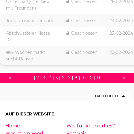
Gartenparty (18. Geb
Geschlossen
26-02-2024
mit Freunden)
Jubiläumswochenende
Geschlossen
23-02-2024
Abschlussfeier Klasse
Geschlossen
23-02-2024
10
❤️☕️ Wochenmarkt
Geschlossen
22-02-2024
sucht Barista
«
1
|
2
|
3
|
4
|
5
|
6
|
7
|
8
|
9
|
10
|
11
|
»
12
|
13
|
14
|
15
|
16
|
17
|
18
|
19
|
20
|
NACH OBEN
21
|
22
|
23
|
24
|
25
|
26
|
27
|
28
|
29
|
30
|
31
|
32
|
33
|
34
|
35
|
36
|
37
|
AUF DIESER WEBSITE
38
|
39
|
40
|
41
|
42
|
43
|
44
|
45
|
Home
Wie funktioniert es?
46
|
47
|
48
|
49
|
50
|
51
|
52
|
53
|
54
Was ist ein Food
Festivals