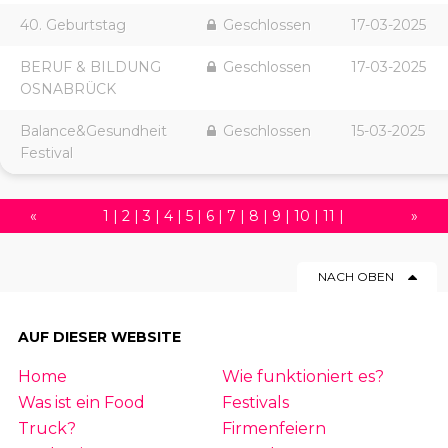
40. Geburtstag
Geschlossen
17-03-2025
BERUF & BILDUNG
Geschlossen
17-03-2025
OSNABRÜCK
Balance&Gesundheit
Geschlossen
15-03-2025
Festival
«
1
|
2
|
3
|
4
|
5
|
6
|
7
|
8
|
9
|
10
|
11
|
»
12
|
13
|
14
|
15
|
16
|
17
|
18
|
19
|
20
|
NACH OBEN
21
|
22
|
23
|
24
|
25
|
26
|
27
|
28
|
29
|
30
|
31
|
32
|
33
|
34
|
35
|
36
|
37
|
AUF DIESER WEBSITE
38
|
39
|
40
|
41
|
42
|
43
|
44
|
45
|
Home
Wie funktioniert es?
46
|
47
|
48
|
49
|
50
|
51
|
52
|
53
|
54
Was ist ein Food
Festivals
|
55
|
56
|
57
|
58
|
59
|
60
|
61
|
62
|
63
Truck?
Firmenfeiern