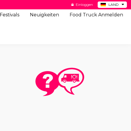
Einloggen
LAND
BE
Festivals
Neuigkeiten
Food Truck Anmelden
ES
NL
US