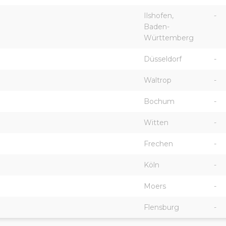
Ilshofen,
-
Baden-
Württemberg
Düsseldorf
-
Waltrop
-
Bochum
-
Witten
-
Frechen
-
Köln
-
Moers
-
Flensburg
-