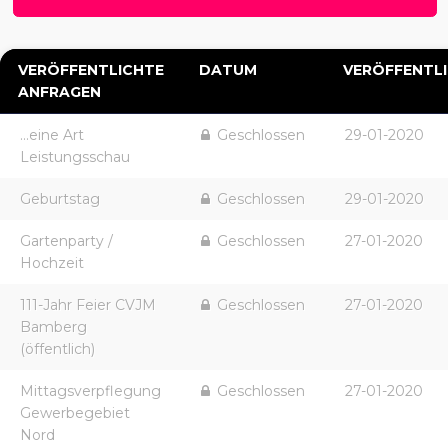
VERÖFFENTLICHTE
DATUM
VERÖFFENTL
ANFRAGEN
...eine Art
Geschlossen
29-01-2020
Leistungsschau
Geburtstag
Geschlossen
29-01-2020
Gartenparty /
Geschlossen
27-01-2020
Hochzeit
111-Jahr Feier CVJM
Geschlossen
27-01-2020
Bamberg
(öffentlich)
Mittagsverpflegung
Geschlossen
27-01-2020
Gewerbegebiet
Nord