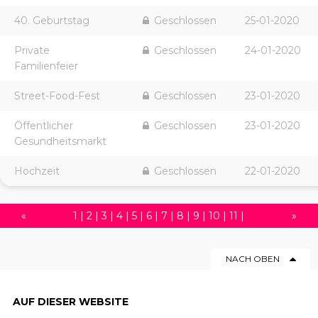
40. Geburtstag
Geschlossen
25-01-2020
Private
Geschlossen
24-01-2020
Familienfeier
Street-Food-Fest
Geschlossen
23-01-2020
Öffentlicher
Geschlossen
23-01-2020
Gesundheitsmarkt
Hochzeit
Geschlossen
22-01-2020
«
1
|
2
|
3
|
4
|
5
|
6
|
7
|
8
|
9
|
10
|
11
|
»
12
|
13
|
14
|
15
|
16
|
17
|
18
|
19
|
20
|
NACH OBEN
21
|
22
|
23
|
24
|
25
|
26
|
27
|
28
|
29
|
30
|
31
|
32
|
33
|
34
|
35
|
36
|
37
|
AUF DIESER WEBSITE
38
|
39
|
40
|
41
|
42
|
43
|
44
|
45
|