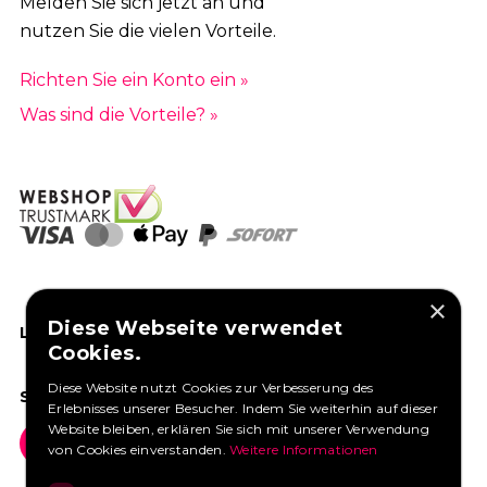
Melden Sie sich jetzt an und
173
|
174
|
175
|
176
|
177
|
178
|
179
|
nutzen Sie die vielen Vorteile.
180
|
181
|
182
|
183
|
184
|
185
|
186
|
Richten Sie ein Konto ein »
187
|
188
|
189
|
190
|
191
|
192
|
193
|
Was sind die Vorteile? »
194
|
195
|
196
|
197
|
198
|
199
|
200
|
201
|
202
|
203
|
204
|
205
|
206
|
207
|
208
|
209
|
210
|
211
|
212
|
213
|
214
|
215
|
216
|
217
|
218
|
219
|
220
|
221
|
222
|
223
|
224
|
225
|
226
|
227
|
×
228
|
229
|
230
|
231
|
232
|
233
|
234
Diese Webseite verwendet
LIKEN SIE UNS AUF FACEBOOK
Cookies.
|
235
|
236
|
237
|
238
|
239
|
240
|
Diese Website nutzt Cookies zur Verbesserung des
241
|
242
|
243
|
244
|
245
|
246
|
247
SOCIAL MEDIA
Erlebnisses unserer Besucher. Indem Sie weiterhin auf dieser
Website bleiben, erklären Sie sich mit unserer Verwendung
|
248
|
249
|
250
|
251
|
252
|
253
|
254
von Cookies einverstanden.
Weitere Informationen
|
255
|
256
|
257
|
258
|
259
|
260
|
261