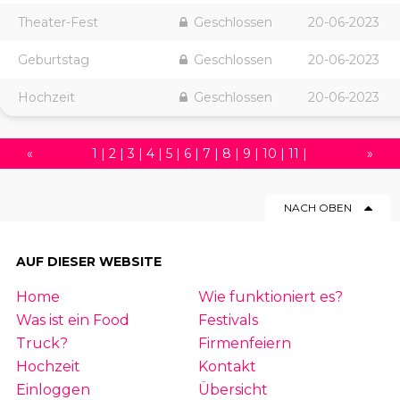
Theater-Fest
Geschlossen
20-06-2023
Geburtstag
Geschlossen
20-06-2023
Hochzeit
Geschlossen
20-06-2023
«
1
|
2
|
3
|
4
|
5
|
6
|
7
|
8
|
9
|
10
|
11
|
»
12
|
13
|
14
|
15
|
16
|
17
|
18
|
19
|
20
|
NACH OBEN
21
|
22
|
23
|
24
|
25
|
26
|
27
|
28
|
29
|
30
|
31
|
32
|
33
|
34
|
35
|
36
|
37
|
AUF DIESER WEBSITE
38
|
39
|
40
|
41
|
42
|
43
|
44
|
45
|
Home
Wie funktioniert es?
46
|
47
|
48
|
49
|
50
|
51
|
52
|
53
|
54
Was ist ein Food
Festivals
|
55
|
56
|
57
|
58
|
59
|
60
|
61
|
62
|
63
Truck?
Firmenfeiern
Hochzeit
Kontakt
|
64
|
65
|
66
|
67
|
68
|
69
|
70
|
71
|
Einloggen
Übersicht
72
|
73
|
74
|
75
|
76
|
77
|
78
|
79
|