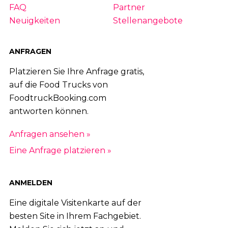
FAQ
Partner
80
|
81
|
82
|
83
|
84
|
85
|
86
|
87
|
Neuigkeiten
Stellenangebote
88
|
89
|
90
|
91
|
92
|
93
|
94
|
95
|
96
|
97
|
98
|
99
|
100
|
101
|
102
|
ANFRAGEN
103
|
104
|
105
|
106
|
107
|
108
|
109
Platzieren Sie Ihre Anfrage gratis,
auf die Food Trucks von
|
110
|
111
|
112
|
113
|
114
|
115
|
116
|
FoodtruckBooking.com
117
|
118
|
119
|
120
|
121
|
122
|
123
|
antworten können.
124
|
125
|
126
|
127
|
128
|
129
|
130
|
Anfragen ansehen »
131
|
132
|
133
|
134
|
135
|
136
|
137
|
Eine Anfrage platzieren »
138
|
139
|
140
|
141
|
142
|
143
|
144
|
145
|
146
|
147
|
148
|
149
|
150
|
151
|
ANMELDEN
152
|
153
|
154
|
155
|
156
|
157
|
158
|
Eine digitale Visitenkarte auf der
159
|
160
|
161
|
162
|
163
|
164
|
165
|
besten Site in Ihrem Fachgebiet.
166
|
167
|
168
|
169
|
170
|
171
|
172
|