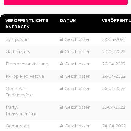
VERÖFFENTLICHTE
DATUM
VERÖFFENTL
ANFRAGEN
Symposium
Geschlossen
29-04-2022
Gartenparty
Geschlossen
27-04-2022
Firmenveranstaltung
Geschlossen
26-04-2022
K-Pop Flex Festival
Geschlossen
26-04-2022
Open-Air -
Geschlossen
26-04-2022
Traditionsfest
Party/
Geschlossen
25-04-2022
Preisverleihung
Geburtstag
Geschlossen
24-04-2022