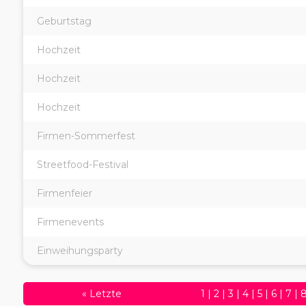
Geburtstag
Hochzeit
Hochzeit
Hochzeit
Firmen-Sommerfest
Streetfood-Festival
Firmenfeier
Firmenevents
Einweihungsparty
«
Letzte
1
|
2
|
3
|
4
|
5
|
6
|
7
|