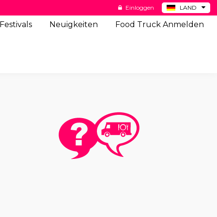
Einloggen
LAND
BE
Festivals
Neuigkeiten
Food Truck Anmelden
ES
NL
US