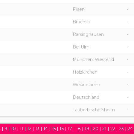
Filsen
-
Bruchsal
-
Barsinghausen
-
Bei Ulm
-
München, Westend
-
Holzkirchen
-
Weikersheim
-
Deutschland
-
Tauberbischofsheim
-
8
|
9
|
10
|
11
|
12
|
13
|
14
|
15
|
16
|
17
|
18
|
19
|
20
|
21
|
22
|
23
|
24