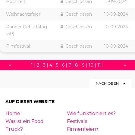
Hochzeit
Geschlossen
11-09-2024
Weihnachtsfeier
Geschlossen
10-09-2024
Runder Geburtstag
Geschlossen
10-09-2024
(30)
Filmfestival
Geschlossen
10-09-2024
«
1
|
2
|
3
|
4
|
5
|
6
|
7
|
8
|
9
|
10
|
11
|
»
12
|
13
|
14
|
15
|
16
|
17
|
18
|
19
|
20
|
NACH OBEN
21
|
22
|
23
|
24
|
25
|
26
|
27
|
28
|
29
|
30
|
31
|
32
|
33
|
34
|
35
|
36
|
37
|
AUF DIESER WEBSITE
38
|
39
|
40
|
41
|
42
|
43
|
44
|
45
|
Home
Wie funktioniert es?
46
|
47
|
48
|
49
|
50
|
51
|
52
|
53
|
54
Was ist ein Food
Festivals
|
55
|
56
|
57
|
58
|
59
|
60
|
61
|
62
|
Truck?
Firmenfeiern