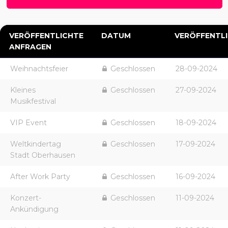
VERÖFFENTLICHTE
DATUM
VERÖFFENTL
ANFRAGEN
Weihnachtsfeier
Geschlossen
28-09-2024
Kleines
Geschlossen
27-09-2024
Musikfestival
VIP Event
Geschlossen
18-09-2024
Weltkindertag
Geschlossen
17-09-2024
Stadt Oberhausen
After Work Party
Geschlossen
16-09-2024
Konzert-
Geschlossen
11-09-2024
Ankündigung