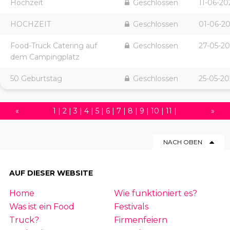
Hochzeit
Geschlossen
11-06-20
HOCHZEIT
Geschlossen
01-06-2
Food-Truck Catering auf
Geschlossen
27-05-2
dem Campingplatz
50 Geburtstag
Geschlossen
25-05-2
«
1
|
2
|
3
|
4
|
5
|
6
|
7
|
8
|
9
|
10
|
11
|
»
12
|
13
|
14
|
15
|
16
|
17
|
18
|
19
|
20
|
NACH OBEN
21
|
22
|
23
|
24
|
25
|
26
|
27
|
28
|
29
|
30
|
31
|
32
|
33
|
34
|
35
|
36
|
37
|
AUF DIESER WEBSITE
38
|
39
|
40
|
41
|
42
|
43
|
44
|
45
|
Home
Wie funktioniert es?
46
|
47
|
48
|
49
|
50
|
51
|
52
|
53
|
54
Was ist ein Food
Festivals
|
55
|
56
|
57
|
58
|
59
|
60
|
61
|
62
|
63
Truck?
Firmenfeiern