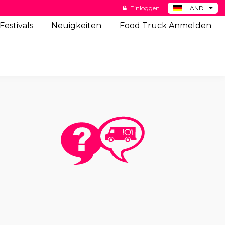
Einloggen
LAND
BE
Festivals
Neuigkeiten
Food Truck Anmelden
ES
NL
US