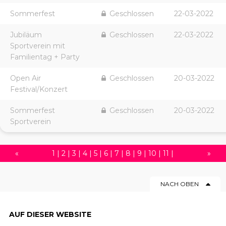
Sommerfest
Geschlossen
22-03-2022
Jubiläum
Geschlossen
22-03-2022
Sportverein mit
Familientag + Party
Open Air
Geschlossen
20-03-2022
Festival/Konzert
Sommerfest
Geschlossen
20-03-2022
Sportverein
«
1
|
2
|
3
|
4
|
5
|
6
|
7
|
8
|
9
|
10
|
11
|
»
12
|
13
|
14
|
15
|
16
|
17
|
18
|
19
|
20
|
NACH OBEN
21
|
22
|
23
|
24
|
25
|
26
|
27
|
28
|
29
|
30
|
31
|
32
|
33
|
34
|
35
|
36
|
37
|
AUF DIESER WEBSITE
38
|
39
|
40
|
41
|
42
|
43
|
44
|
45
|