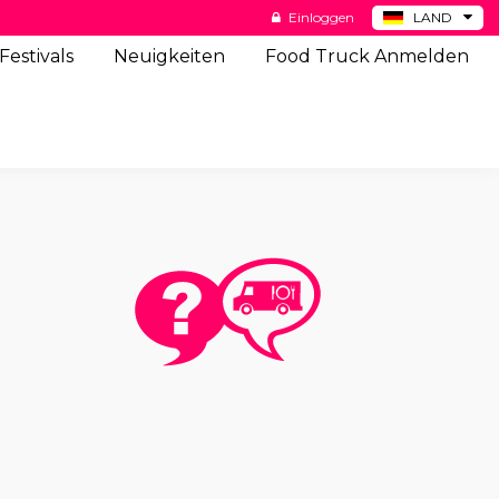
Einloggen
LAND
BE
Festivals
Neuigkeiten
Food Truck Anmelden
ES
NL
US