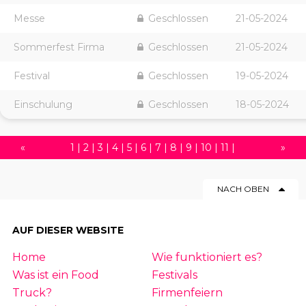
Messe
Geschlossen
21-05-2024
Sommerfest Firma
Geschlossen
21-05-2024
Festival
Geschlossen
19-05-2024
Einschulung
Geschlossen
18-05-2024
«
1
|
2
|
3
|
4
|
5
|
6
|
7
|
8
|
9
|
10
|
11
|
»
12
|
13
|
14
|
15
|
16
|
17
|
18
|
19
|
20
|
NACH OBEN
21
|
22
|
23
|
24
|
25
|
26
|
27
|
28
|
29
|
30
|
31
|
32
|
33
|
34
|
35
|
36
|
37
|
AUF DIESER WEBSITE
38
|
39
|
40
|
41
|
42
|
43
|
44
|
45
|
Home
Wie funktioniert es?
46
|
47
|
48
|
49
|
50
|
51
|
52
|
53
|
54
Was ist ein Food
Festivals
|
55
|
56
|
57
|
58
|
59
|
60
|
61
|
62
|
63
Truck?
Firmenfeiern