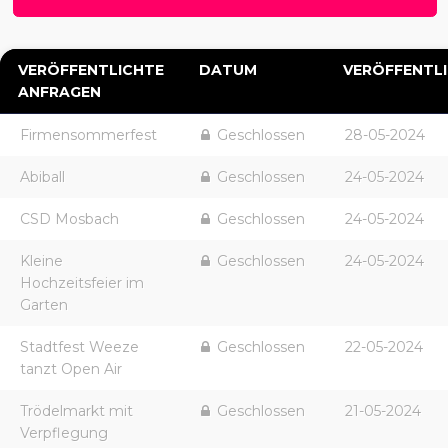
VERÖFFENTLICHTE
DATUM
VERÖFFENTL
ANFRAGEN
Firmensommerfest
Geschlossen
28-05-2024
Abiball
Geschlossen
24-05-2024
CSD Mosbach
Geschlossen
24-05-2024
Kleine
Geschlossen
24-05-2024
Hochzeitsfeier im
Garten
Stadtfest Weeze
Geschlossen
22-05-2024
tanzt Open Air
Trödelmarkt mit
Geschlossen
21-05-2024
Verpflegung