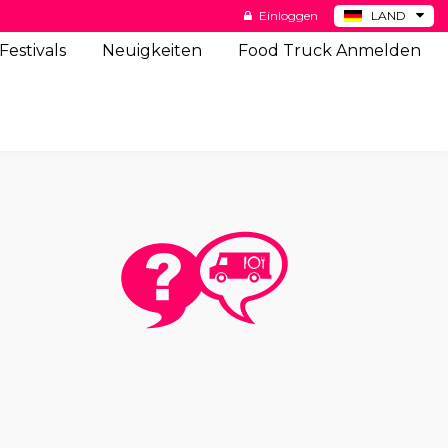
Einloggen
LAND
BE
Festivals
Neuigkeiten
Food Truck Anmelden
ES
NL
US