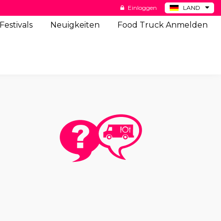
Einloggen
LAND
BE
Festivals
Neuigkeiten
Food Truck Anmelden
ES
NL
US