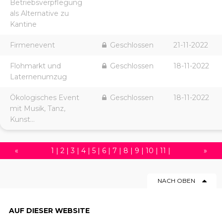
Betriebsverpflegung
als Alternative zu
Kantine
Firmenevent
Geschlossen
21-11-2022
Flohmarkt und
Geschlossen
18-11-2022
Laternenumzug
Ökologisches Event
Geschlossen
18-11-2022
mit Musik, Tanz,
Kunst...
«
1
|
2
|
3
|
4
|
5
|
6
|
7
|
8
|
9
|
10
|
11
|
»
12
|
13
|
14
|
15
|
16
|
17
|
18
|
19
|
20
|
NACH OBEN
21
|
22
|
23
|
24
|
25
|
26
|
27
|
28
|
29
|
30
|
31
|
32
|
33
|
34
|
35
|
36
|
37
|
AUF DIESER WEBSITE
38
|
39
|
40
|
41
|
42
|
43
|
44
|
45
|