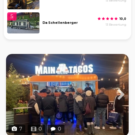
13 Bewertung
5
10,0
Da Schellenberger
13 Bewertung
7
0
0