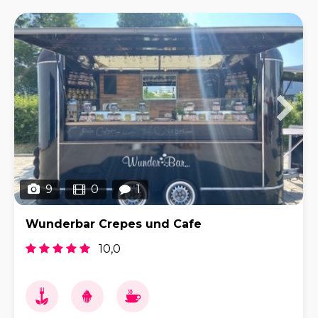
mit Putenwurst
9
0
1
Wunderbar Crepes und Cafe
10,0