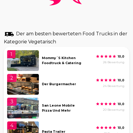
Der am besten bewerteten Food Trucks in der
Kategorie Vegetarisch
1
10,0
Mommy´s Kitchen
26 Bewertung
Foodtruck & Catering
2
10,0
Der Burgermacher
24 Bewertung
3
10,0
San Leone Mobile
20 Bewertung
Pizza Und Mehr
4
10,0
Pasta Trailer