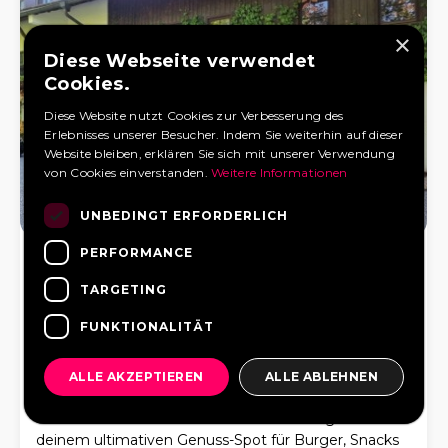
×
Diese Webseite verwendet
Cookies.
Diese Website nutzt Cookies zur Verbesserung des
Erlebnisses unserer Besucher. Indem Sie weiterhin auf dieser
Website bleiben, erklären Sie sich mit unserer Verwendung
von Cookies einverstanden.
Weitere Informationen
11
0
13
UNBEDINGT ERFORDERLICH
PERFORMANCE
Da Schellenberger
TARGETING
10,0
FUNKTIONALITÄT
ALLE AKZEPTIEREN
ALLE ABLEHNEN
Herzlich willkommen bei **da Schellenberger** –
deinem ultimativen Genuss-Spot für Burger, Snacks