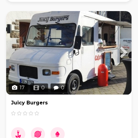
frische, qualit
17
0
0
Juicy Burgers