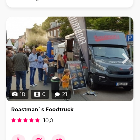
Konzept vereint herzhafte Spezialitäten,
außergewöhnliche
18
0
21
Roastman`s Foodtruck
10,0