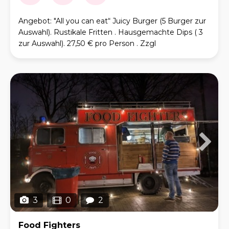
Angebot: "All you can eat“ Juicy Burger (5 Burger zur
Auswahl). Rustikale Fritten . Hausgemachte Dips ( 3
zur Auswahl). 27,50 € pro Person . Zzgl
.Kostenpauschale ( 350 € ) für: Anfahrt, Pe
3
0
2
Food Fighters