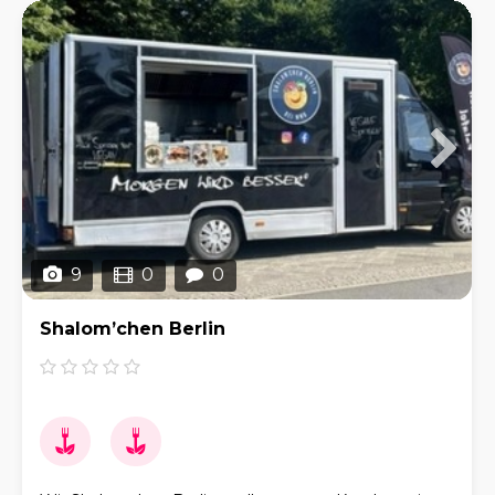
9
0
0
Shalom’chen Berlin