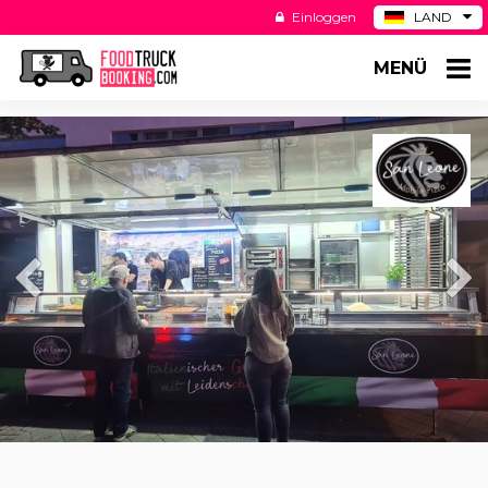
Einloggen
LAND
BE
MENÜ
ES
NL
US