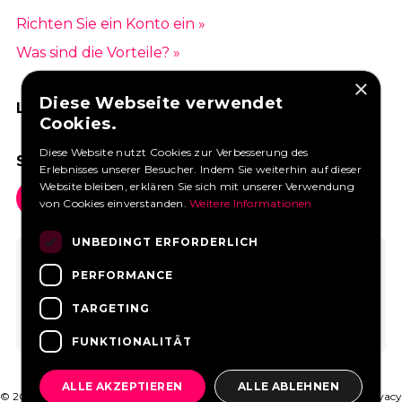
Richten Sie ein Konto ein »
Was sind die Vorteile? »
×
Diese Webseite verwendet
LIKEN SIE UNS AUF FACEBOOK
Cookies.
Diese Website nutzt Cookies zur Verbesserung des
SOCIAL MEDIA
Erlebnisses unserer Besucher. Indem Sie weiterhin auf dieser
Website bleiben, erklären Sie sich mit unserer Verwendung
von Cookies einverstanden.
Weitere Informationen
UNBEDINGT ERFORDERLICH
PERFORMANCE
TARGETING
FUNKTIONALITÄT
ALLE AKZEPTIEREN
ALLE ABLEHNEN
© 2026 FoodtruckBooking.com |
Allgemeine Geschäftsbedingungen
|
Privacy