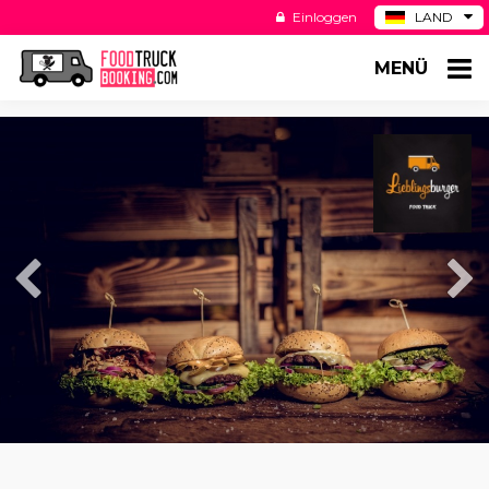
Einloggen
LAND
BE
MENÜ
ES
NL
US