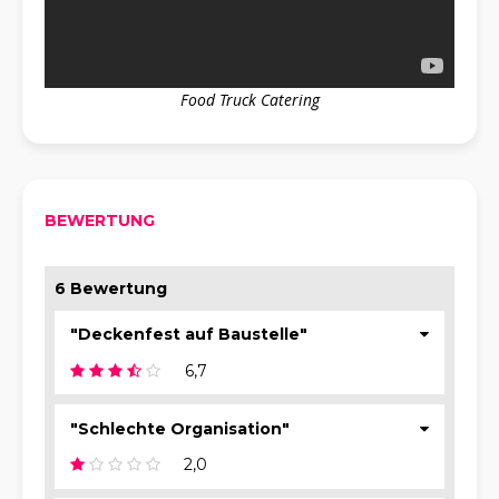
Food Truck Catering
Liebl
BEWERTUNG
6 Bewertung
"Deckenfest auf Baustelle"
6,7
"Schlechte Organisation"
2,0