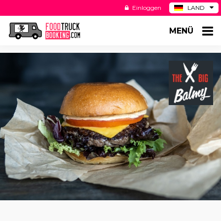
Einloggen
LAND
BE
MENÜ
ES
NL
US