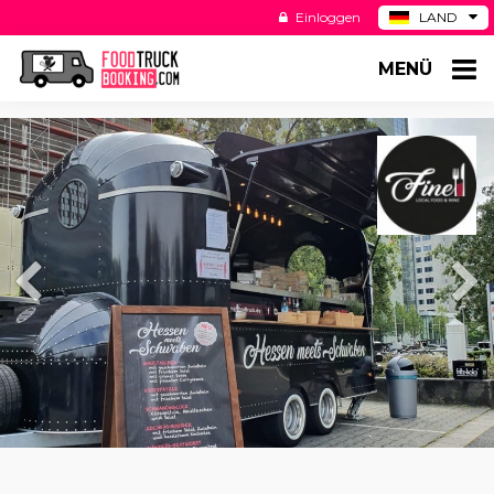
Einloggen
LAND
BE
MENÜ
ES
NL
US