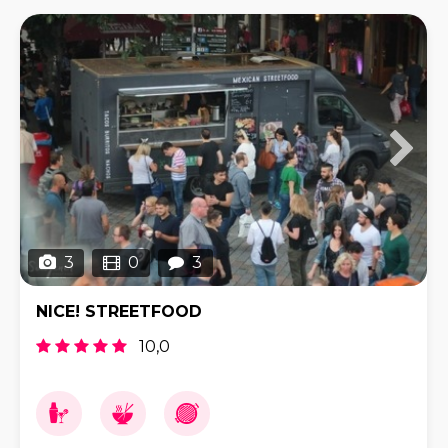
3
0
3
NICE! STREETFOOD
10,0