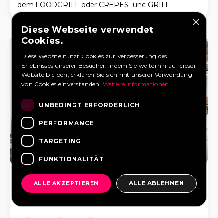
dem FOODGRILL oder CREPES- und GRILL-
Anhänger mit vielen unterschiedlichen Leckereien.
×
Professionell und kreativ ve
Diese Webseite verwendet
Cookies.
Diese Website nutzt Cookies zur Verbesserung des
Erlebnisses unserer Besucher. Indem Sie weiterhin auf dieser
Website bleiben, erklären Sie sich mit unserer Verwendung
von Cookies einverstanden.
Weitere Informationen
UNBEDINGT ERFORDERLICH
PERFORMANCE
TARGETING
9
1
0
FUNKTIONALITÄT
Eventcooking Moosburg
ALLE AKZEPTIEREN
ALLE ABLEHNEN