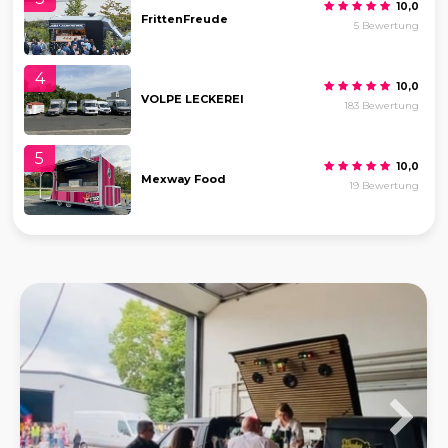
10,0
FrittenFreude
5 Bewertung
4
10,0
VOLPE LECKEREI
183 Bewertung
5
10,0
Mexway Food
19 Bewertung