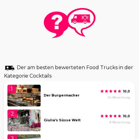
Der am besten bewerteten Food Trucks in der
Kategorie Cocktails
1
10,0
Der Burgermacher
24 Bewertung
2
10,0
Giulia’s Süsse Welt
8 Bewertung
3