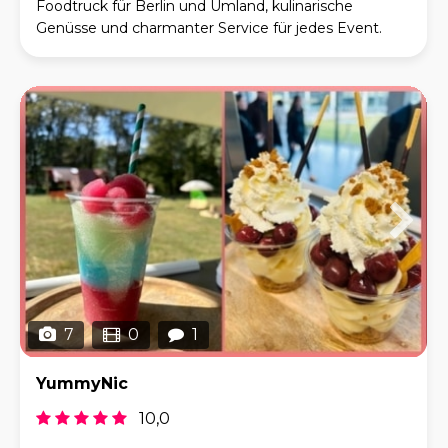
Foodtruck für Berlin und Umland, kulinarische
Genüsse und charmanter Service für jedes Event.
Unsere APE Piaggio Classic verwandelt jede
Veranstaltung
7
0
1
YummyNic
10,0