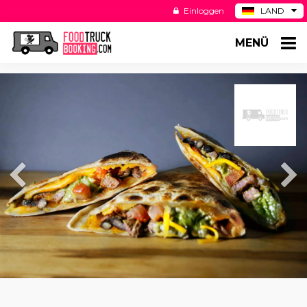
Einloggen
LAND
BE
MENÜ
ES
NL
US