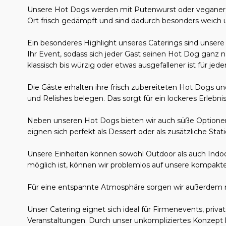
Unsere Hot Dogs werden mit Putenwurst oder veganer W
Ort frisch gedämpft und sind dadurch besonders weich un
Ein besonderes Highlight unseres Caterings sind unsere 
Ihr Event, sodass sich jeder Gast seinen Hot Dog ga
klassisch bis würzig oder etwas ausgefallener ist für jed
Die Gäste erhalten ihre frisch zubereiteten Hot Dogs u
und Relishes belegen. Das sorgt für ein lockeres Erleb
Neben unseren Hot Dogs bieten wir auch süße Optione
eignen sich perfekt als Dessert oder als zusätzliche Stat
Unsere Einheiten können sowohl Outdoor als auch Indoo
möglich ist, können wir problemlos auf unsere kompak
Für eine entspannte Atmosphäre sorgen wir außerdem 
Unser Catering eignet sich ideal für Firmenevents, priva
Veranstaltungen. Durch unser unkompliziertes Konzept kö