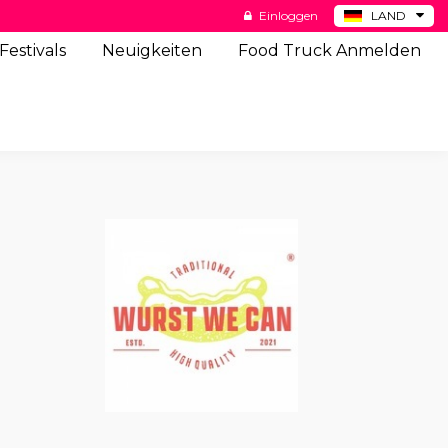
Einloggen
LAND
BE
Festivals
Neuigkeiten
Food Truck Anmelden
ES
NL
US