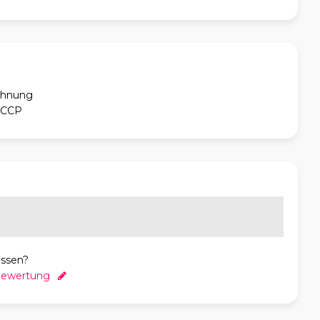
chnung
ACCP
essen?
 Bewertung