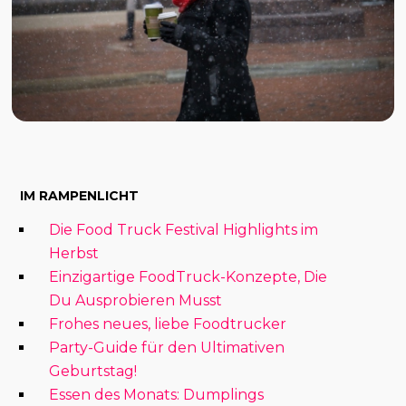
IM RAMPENLICHT
Die Food Truck Festival Highlights im
Herbst
Einzigartige FoodTruck-Konzepte, Die
Du Ausprobieren Musst
Frohes neues, liebe Foodtrucker
Party-Guide für den Ultimativen
Geburtstag!
Essen des Monats: Dumplings