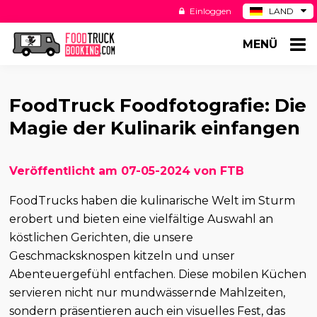
Einloggen
LAND
BE
MENÜ
ES
NL
US
FoodTruck Foodfotografie: Die
Magie der Kulinarik einfangen
Veröffentlicht am 07-05-2024 von FTB
FoodTrucks haben die kulinarische Welt im Sturm
erobert und bieten eine vielfältige Auswahl an
köstlichen Gerichten, die unsere
Geschmacksknospen kitzeln und unser
Abenteuergefühl entfachen. Diese mobilen Küchen
servieren nicht nur mundwässernde Mahlzeiten,
sondern präsentieren auch ein visuelles Fest, das