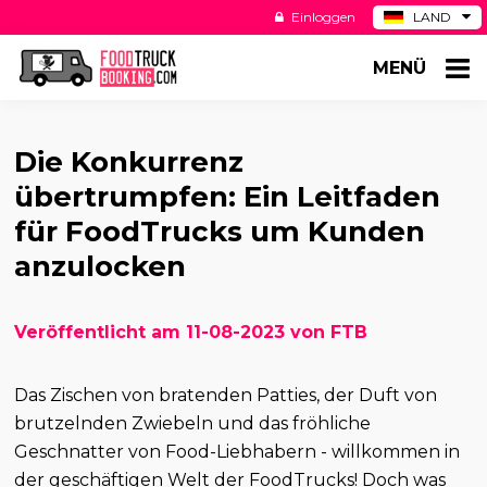
Einloggen
LAND
BE
MENÜ
ES
NL
US
Die Konkurrenz
übertrumpfen: Ein Leitfaden
für FoodTrucks um Kunden
anzulocken
Veröffentlicht am 11-08-2023 von FTB
Das Zischen von bratenden Patties, der Duft von
brutzelnden Zwiebeln und das fröhliche
Geschnatter von Food-Liebhabern - willkommen in
der geschäftigen Welt der FoodTrucks! Doch was