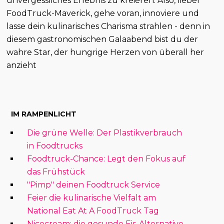
unvergessliches Erlebnis zu kreieren. Also, lieber
FoodTruck-Maverick, gehe voran, innoviere und
lasse dein kulinarisches Charisma strahlen - denn in
diesem gastronomischen Galaabend bist du der
wahre Star, der hungrige Herzen von überall her
anzieht
IM RAMPENLICHT
Die grüne Welle: Der Plastikverbrauch
in Foodtrucks
Foodtruck-Chance: Legt den Fokus auf
das Frühstück
"Pimp" deinen Foodtruck Service
Feier die kulinarische Vielfalt am
National Eat At A FoodTruck Tag
Nicecream: die gesunde Eis-Alternative