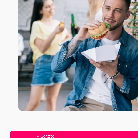
«
Letzte