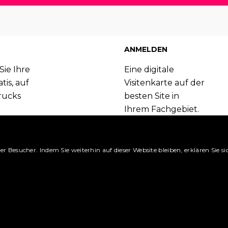
ANMELDEN
Sie Ihre
Eine digitale
tis, auf
Visitenkarte auf der
rucks
besten Site in
Ihrem Fachgebiet.
Booking.com
Melden Sie sich
 können.
jetzt an und
nutzen Sie die
er Besucher. Indem Sie weiterhin auf dieser Website bleiben, erklären Sie
ansehen »
vielen Vorteile.
ge platzieren »
Richten Sie ein Konto ein 
Was sind die Vorteile? »