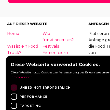
AUF DIESER WEBSITE
ANFRAGEN
Home
Wie
Platzieren 
funktioniert es?
Anfrage gra
Was ist ein Food
Festivals
die Food T
Truck?
Firmenfeiern
von
Hochzeit
Kontakt
Foodtruck
Diese Webseite verwendet Cookies.
Einloggen
Übersicht
antworten
FAQ
Partner
Diese Website nutzt Cookies zur Verbesserung des Erlebnisses unser
Anfragen 
Informationen
Neuigkeiten
Stellenangebote
Eine Anfra
UNBEDINGT ERFORDERLICH
PERFORMANCE
TARGETING