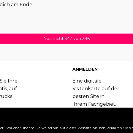
ie dich am Ende
Nachricht 347 von 396
ANMELDEN
Sie Ihre
Eine digitale
tis, auf
Visitenkarte auf der
rucks
besten Site in
Ihrem Fachgebiet.
Booking.com
Melden Sie sich
 können.
jetzt an und
nutzen Sie die
er Besucher. Indem Sie weiterhin auf dieser Website bleiben, erklären Sie
ansehen »