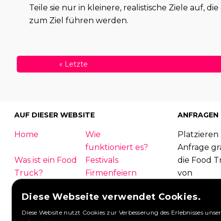
Teile sie nur in kleinere, realistische Ziele auf, d
zum Ziel führen werden.
«
Letzte
AUF DIESER WEBSITE
ANFRAGEN
Home
Wie
Platzieren 
funktioniert es?
Anfrage gra
Was ist ein Food
Festivals
die Food T
Truck?
Firmenfeiern
von
Hochzeit
Kontakt
Foodtruck
Diese Webseite verwendet Cookies.
Einloggen
Übersicht
antworten
FAQ
Partner
Diese Website nutzt Cookies zur Verbesserung des Erlebnisses unser
Anfragen 