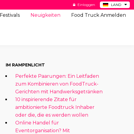
Einloggen
LAND
BE
Festivals
Neuigkeiten
Food Truck Anmelden
ES
NL
US
IM RAMPENLICHT
Perfekte Paarungen: Ein Leitfaden
zum Kombinieren von FoodTruck-
Gerichten mit Handwerksgetränken
10 inspirierende Zitate für
ambitionierte Foodtruck Inhaber
oder die, die es werden wollen
Online Handel für
Eventorganisation? Mit