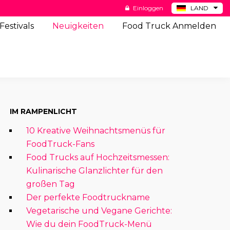
Einloggen
LAND
BE
Festivals
Neuigkeiten
Food Truck Anmelden
ES
NL
US
IM RAMPENLICHT
10 Kreative Weihnachtsmenüs für
FoodTruck-Fans
Food Trucks auf Hochzeitsmessen:
Kulinarische Glanzlichter für den
großen Tag
Der perfekte Foodtruckname
Vegetarische und Vegane Gerichte:
Wie du dein FoodTruck-Menü