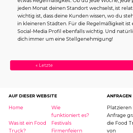
etwas Regelmäßigkeit. Ob du jede Woche, jede 
jeden Monat deinen Standort wechselst, ist relati
wichtig ist, dass deine Kunden wissen, wo du ste
in kleineren Städten. Für die Regelmäßigkeit ist 
Social-Media Profil ebenfalls wichtig. Und natü
dich immer um eine Stellgenehmigung!
«
Letzte
AUF DIESER WEBSITE
ANFRAGEN
Home
Wie
Platzieren 
funktioniert es?
Anfrage gra
Was ist ein Food
Festivals
die Food T
Truck?
Firmenfeiern
von