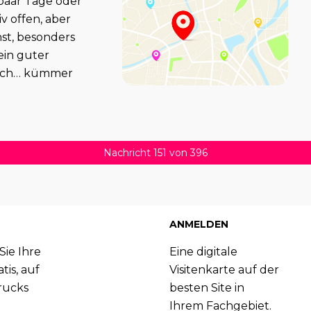
paar Tage oder
v offen, aber
hst, besonders
ein guter
rlich… kümmer
Nachricht 151 von 396
ANMELDEN
Sie Ihre
Eine digitale
tis, auf
Visitenkarte auf der
rucks
besten Site in
Ihrem Fachgebiet.