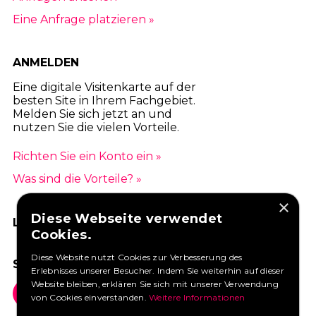
Eine Anfrage platzieren »
ANMELDEN
Eine digitale Visitenkarte auf der
besten Site in Ihrem Fachgebiet.
Melden Sie sich jetzt an und
nutzen Sie die vielen Vorteile.
Richten Sie ein Konto ein »
Was sind die Vorteile? »
×
Diese Webseite verwendet
LIKEN SIE UNS AUF FACEBOOK
Cookies.
Diese Website nutzt Cookies zur Verbesserung des
SOCIAL MEDIA
Erlebnisses unserer Besucher. Indem Sie weiterhin auf dieser
Website bleiben, erklären Sie sich mit unserer Verwendung
von Cookies einverstanden.
Weitere Informationen