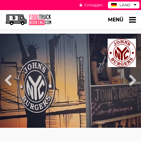
Einloggen
LAND
BE
MENÜ
ES
NL
US