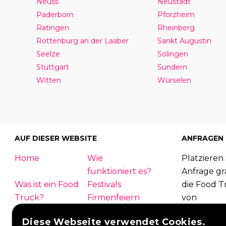
Neuss
Neustadt
Paderborn
Pforzheim
Ratingen
Rheinberg
Rottenburg an der Laaber
Sankt Augustin
Seelze
Solingen
Stuttgart
Sundern
Witten
Würselen
AUF DIESER WEBSITE
ANFRAGEN
Home
Wie
Platzieren 
funktioniert es?
Anfrage gra
Was ist ein Food
Festivals
die Food T
Truck?
Firmenfeiern
von
Hochzeit
Kontakt
Foodtruck
Diese Webseite verwendet Cookies.
Einloggen
Übersicht
antworten