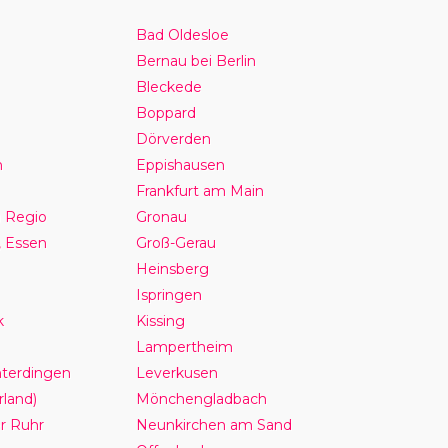
Bad Oldesloe
Bernau bei Berlin
Bleckede
Boppard
Dörverden
n
Eppishausen
Frankfurt am Main
 Regio
Gronau
, Essen
Groß-Gerau
Heinsberg
Ispringen
k
Kissing
Lampertheim
hterdingen
Leverkusen
land)
Mönchengladbach
r Ruhr
Neunkirchen am Sand