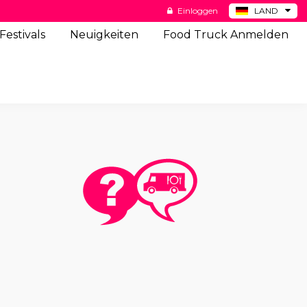
Einloggen
LAND
BE
Festivals
Neuigkeiten
Food Truck Anmelden
ES
NL
US