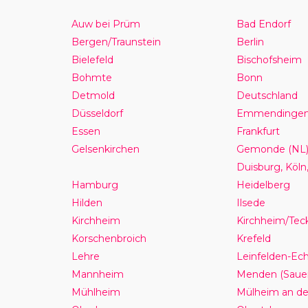
Auw bei Prüm
Bad Endorf
Bergen/Traunstein
Berlin
Bielefeld
Bischofsheim
Bohmte
Bonn
Detmold
Deutschland
Düsseldorf
Emmendinge
Essen
Frankfurt
Gelsenkirchen
Gemonde (NL)
Duisburg, Köln
Hamburg
Heidelberg
Hilden
Ilsede
Kirchheim
Kirchheim/Tec
Korschenbroich
Krefeld
Lehre
Leinfelden-Ec
Mannheim
Menden (Sauer
Mühlheim
Mülheim an de