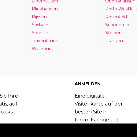
Oberhausen
Obertshausen
Pliezhausen
Porta Westfali
Rijssen
Rosenfeld
Sasbach
Schönefeld
Springe
Stolberg
Travenbrück
Usingen
Würzburg
ANMELDEN
Sie Ihre
Eine digitale
tis, auf
Visitenkarte auf der
rucks
besten Site in
Ihrem Fachgebiet.
Booking.com
Melden Sie sich
 können.
jetzt an und