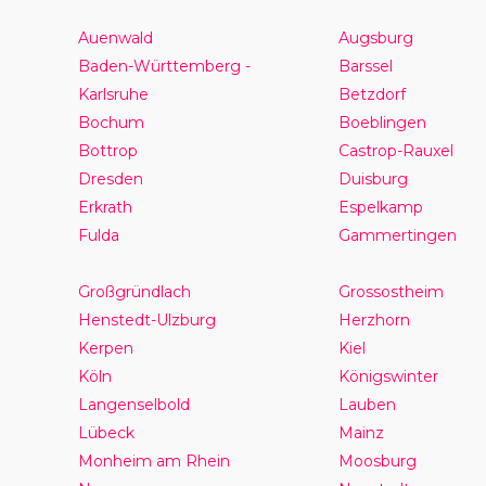
Auenwald
Augsburg
Baden-Württemberg -
Barssel
Karlsruhe
Betzdorf
Bochum
Boeblingen
Bottrop
Castrop-Rauxel
Dresden
Duisburg
Erkrath
Espelkamp
Fulda
Gammertingen
Großgründlach
Grossostheim
Henstedt-Ulzburg
Herzhorn
Kerpen
Kiel
Köln
Königswinter
Langenselbold
Lauben
Lübeck
Mainz
Monheim am Rhein
Moosburg