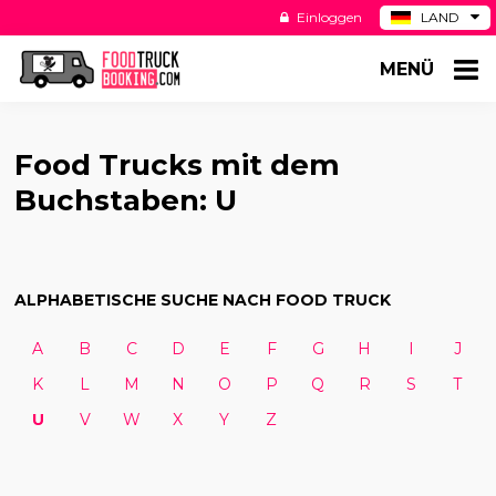
Einloggen
LAND
BE
MENÜ
ES
NL
US
Food Trucks mit dem
Buchstaben: U
ALPHABETISCHE SUCHE NACH FOOD TRUCK
A
B
C
D
E
F
G
H
I
J
K
L
M
N
O
P
Q
R
S
T
U
V
W
X
Y
Z