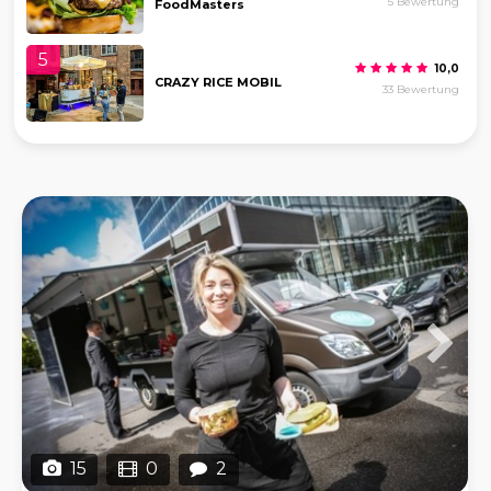
5 Bewertung
FoodMasters
5
10,0
CRAZY RICE MOBIL
33 Bewertung
15
0
2