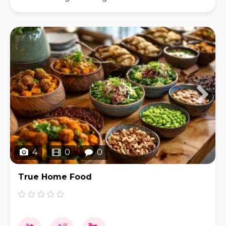
sind mit 12 eigenen Foodtrucks einer der größten
Food
4
0
0
True Home Food