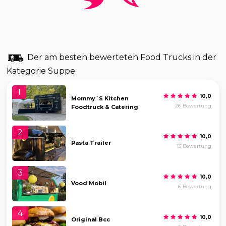
Der am besten bewerteten Food Trucks in der
Kategorie Suppe
1
10,0
Mommy´s Kitchen
26 Bewertung
Foodtruck & Catering
2
10,0
Pasta Trailer
13 Bewertung
3
10,0
Vood Mobil
6 Bewertung
4
10,0
Original Bcc