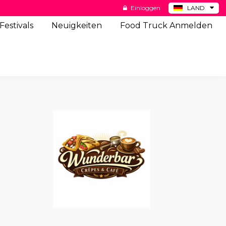
Einloggen
LAND
BE
Festivals
Neuigkeiten
Food Truck Anmelden
ES
NL
US