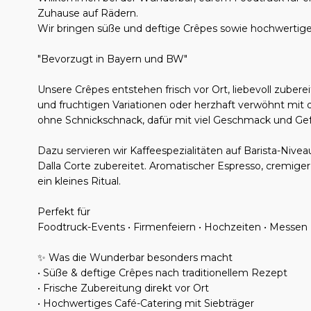
Zuhause auf Rädern.
Wir bringen süße und deftige Crêpes sowie hochwertige
"Bevorzugt in Bayern und BW"
Unsere Crêpes entstehen frisch vor Ort, liebevoll zuber
und fruchtigen Variationen oder herzhaft verwöhnt mit d
ohne Schnickschnack, dafür mit viel Geschmack und Gef
Dazu servieren wir Kaffeespezialitäten auf Barista-Nivea
Dalla Corte zubereitet. Aromatischer Espresso, cremige
ein kleines Ritual.
Perfekt für
Foodtruck-Events • Firmenfeiern • Hochzeiten • Messen •
✨ Was die Wunderbar besonders macht
• Süße & deftige Crêpes nach traditionellem Rezept
• Frische Zubereitung direkt vor Ort
• Hochwertiges Café-Catering mit Siebträger