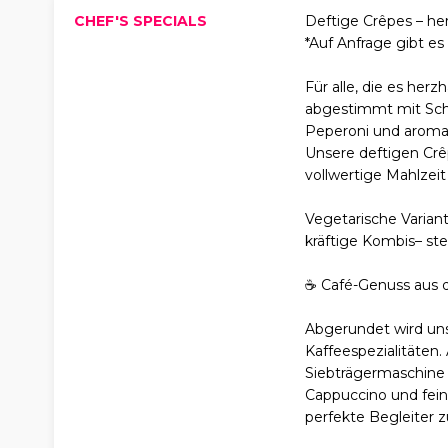
CHEF'S SPECIALS
Deftige Crêpes – he
*Auf Anfrage gibt es 
Für alle, die es herz
abgestimmt mit Schi
Peperoni und aromat
Unsere deftigen Crêp
vollwertige Mahlzeit
Vegetarische Varian
kräftige Kombis– st
☕ Café-Genuss aus d
Abgerundet wird uns
Kaffeespezialitäten.
Siebträgermaschine 
Cappuccino und fei
perfekte Begleiter 