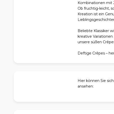
Kombinationen mit 
Ob fruchtig-leicht, s
Kreation ist ein G
Lieblingsgeschichten
Beliebte Klassiker 
kreative Variatione
unsere süßen Crêpes
Deftige Crêpes – he
Hier können Sie sic
ansehen: