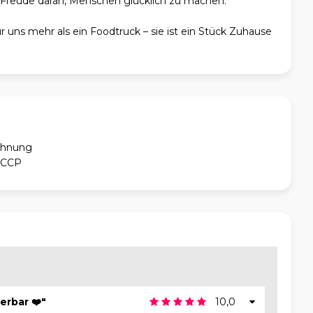
e Freude daran, Menschen glücklich zu machen.
r uns mehr als ein Foodtruck – sie ist ein Stück Zuhause
chnung
ACCP
erbar ❤️"
10,0