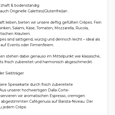
rzhaft & bodenständig
auch Originelle Galettes(Glutenfrei)an .
haft lieben, bieten wir unsere deftig gefüllten Crêpes. Fein
nken, Salami, Käse, Tomaten, Mozzarella, Rucola,
ischen Kräutern.
es sind sättigend, würzig und dennoch leicht – ideal als
 auf Events oder Firmenfeiern.
ten stehen dabei genauso im Mittelpunkt wie klassische,
ets frisch zubereitet und harmonisch abgeschmeckt.
er Siebträger
ere Speisekarte durch frisch zubereitete
 Aus unserer hochwertigen Dalla-Corte-
servieren wir aromatischen Espresso, cremigen
n abgestimmten Cafégenuss auf Barista-Niveau. Der
zu jedem Crêpe.