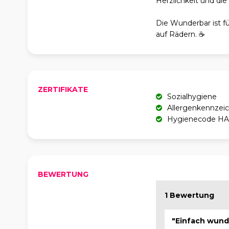
Herzlichkeit und di
Die Wunderbar ist fü
auf Rädern. ☕
ZERTIFIKATE
Sozialhygiene
Allergenkennzei
Hygienecode H
BEWERTUNG
1 Bewertung
"Einfach wund