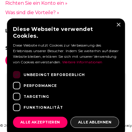
Richten Sie ein Konto ein »
Was sind die Vorteile? »
×
Diese Webseite verwendet
LIKEN SIE UNS AUF FACEBOOK
Cookies.
Diese Website nutzt Cookies zur Verbesserung des
SOCIAL MEDIA
Erlebnisses unserer Besucher. Indem Sie weiterhin auf dieser
Website bleiben, erklären Sie sich mit unserer Verwendung
von Cookies einverstanden.
Weitere Informationen
UNBEDINGT ERFORDERLICH
PERFORMANCE
TARGETING
FUNKTIONALITÄT
ALLE AKZEPTIEREN
ALLE ABLEHNEN
© 2026 FoodtruckBooking.com |
Allgemeine Geschäftsbedingungen
|
Privacy