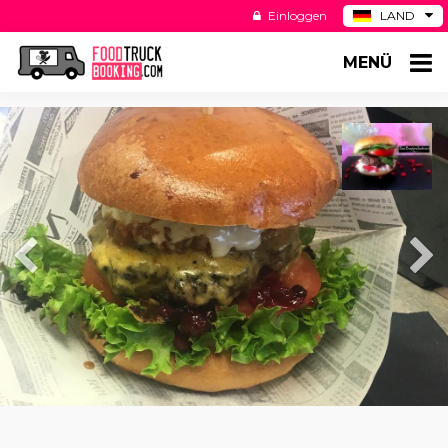
Einloggen
LAND
BE
MENÜ
ES
NL
US