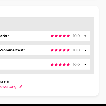
arkt"
10,0
r-Sommerfest"
10,0
10,0
essen?
 Bewertung