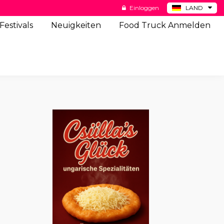
Einloggen
LAND
BE
Festivals
Neuigkeiten
Food Truck Anmelden
ES
NL
US