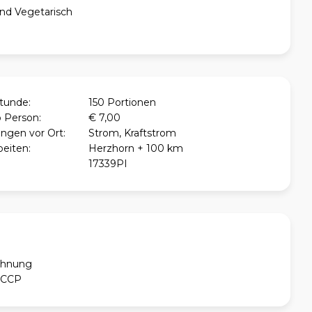
und Vegetarisch
Stunde:
150 Portionen
o Person:
€ 7,00
ngen vor Ort:
Strom, Kraftstrom
beiten:
Herzhorn + 100 km
17339PI
chnung
ACCP