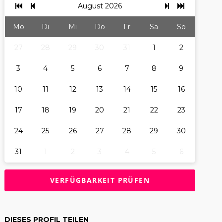
August 2026
Mo
Di
Mi
Do
Fr
Sa
So
27
28
29
30
31
1
2
3
4
5
6
7
8
9
10
11
12
13
14
15
16
17
18
19
20
21
22
23
24
25
26
27
28
29
30
31
1
2
3
4
5
6
DIESES PROFIL TEILEN