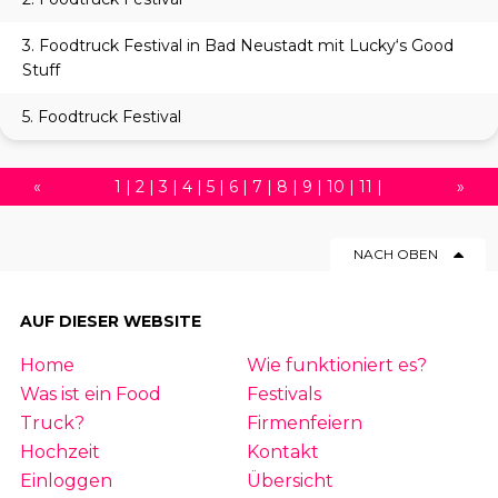
3. Foodtruck Festival in Bad Neustadt mit Lucky‘s Good
Stuff
5. Foodtruck Festival
«
1
|
2
|
3
|
4
|
5
|
6
|
7
|
8
|
9
|
10
|
11
|
»
12
|
13
|
14
|
15
|
16
|
17
|
18
|
19
|
20
|
NACH OBEN
21
|
22
|
23
|
24
|
25
AUF DIESER WEBSITE
Home
Wie funktioniert es?
Was ist ein Food
Festivals
Truck?
Firmenfeiern
Hochzeit
Kontakt
Einloggen
Übersicht