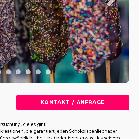
KONTAKT / ANFRAGE
suchung, die es gibt!
kreationen, die garantiert jeden Schokoladenliebhaber
außergewöhnlich – bei uns findet jeder etwas, das seinem