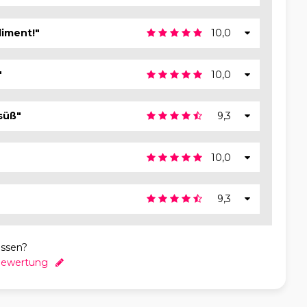
iment!"
10,0
"
10,0
süß"
9,3
10,0
9,3
essen?
 Bewertung