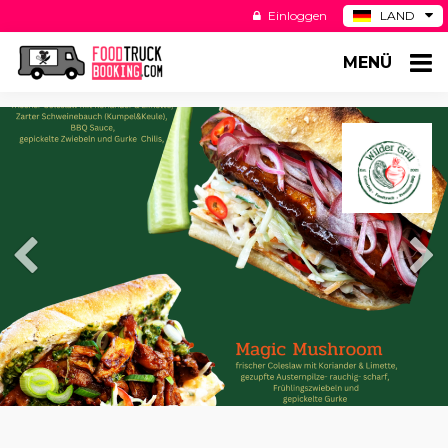
Einloggen
LAND
BE
MENÜ
ES
NL
US