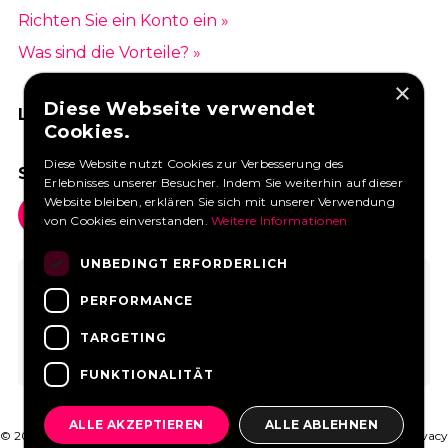
Richten Sie ein Konto ein »
Was sind die Vorteile? »
×
Diese Webseite verwendet
LIKEN SIE UNS AUF FACEBOOK
Cookies.
Diese Website nutzt Cookies zur Verbesserung des
SOCIAL MEDIA
Erlebnisses unserer Besucher. Indem Sie weiterhin auf dieser
Website bleiben, erklären Sie sich mit unserer Verwendung
von Cookies einverstanden.
Weitere Informationen
UNBEDINGT ERFORDERLICH
PERFORMANCE
TARGETING
FUNKTIONALITÄT
ALLE AKZEPTIEREN
ALLE ABLEHNEN
© 2026 FoodtruckBooking.com |
Allgemeine Geschäftsbedingungen
|
Privacy