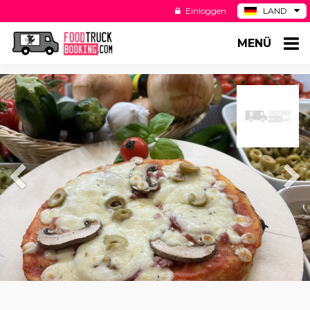
Einloggen
LAND
BE
MENÜ
ES
NL
US