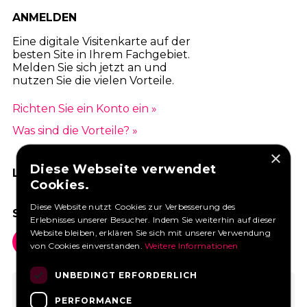
ANMELDEN
Eine digitale Visitenkarte auf der
besten Site in Ihrem Fachgebiet.
Melden Sie sich jetzt an und
nutzen Sie die vielen Vorteile.
Richten Sie ein Konto ein »
Was sind die Vorteile? »
×
Diese Webseite verwendet
LIKEN SIE UNS AUF FACEBOOK
Cookies.
Diese Website nutzt Cookies zur Verbesserung des
SOCIAL MEDIA
Erlebnisses unserer Besucher. Indem Sie weiterhin auf dieser
Website bleiben, erklären Sie sich mit unserer Verwendung
von Cookies einverstanden.
Weitere Informationen
UNBEDINGT ERFORDERLICH
PERFORMANCE