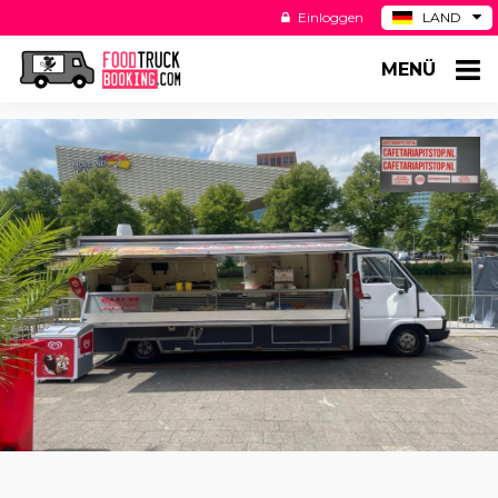
Einloggen
LAND
BE
MENÜ
ES
NL
US