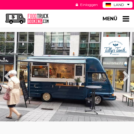
Einloggen
LAND
BE
MENÜ
ES
NL
US