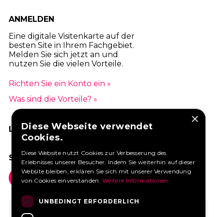
ANMELDEN
Eine digitale Visitenkarte auf der
besten Site in Ihrem Fachgebiet.
Melden Sie sich jetzt an und
nutzen Sie die vielen Vorteile.
Richten Sie ein Konto ein »
Was sind die Vorteile? »
×
Diese Webseite verwendet
LIKEN SIE UNS AUF FACEBOOK
Cookies.
Diese Website nutzt Cookies zur Verbesserung des
SOCIAL MEDIA
Erlebnisses unserer Besucher. Indem Sie weiterhin auf dieser
Website bleiben, erklären Sie sich mit unserer Verwendung
von Cookies einverstanden.
Weitere Informationen
UNBEDINGT ERFORDERLICH